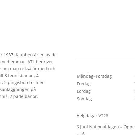
Öppettider
r 1937. Klubben är en av de
0 medlemmar. ATL bedriver
, som man också är med och
ll 8 tennisbanor , 4
Måndag–Torsdag
, 2 pingisbord och en
Fredag
usanläggningen på
Lördag
nis, 2 padelbanor,
Söndag
Helgdagar VT26
6 Juni Nationaldagen – Öppe
– 16