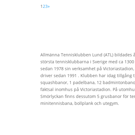
1
2
3
»
Allmänna Tennisklubben Lund (ATL) bildades å
största tennisklubbarna i Sverige med ca 130
sedan 1978 sin verksamhet på Victoriastadion
driver sedan 1991 . Klubben har idag tillgång ti
squashbanor, 1 padelbana, 12 badmintonbanor
fäktsal inomhus på Victoriastadion. På utomh
Smörlyckan finns dessutom 5 grusbanor för ten
minitennisbana, bollplank och utegym.