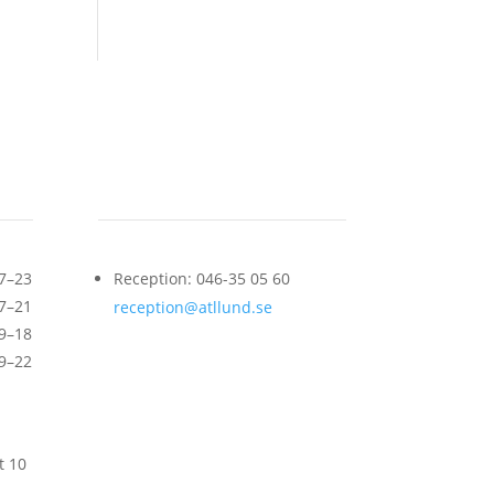
Kontakt
7–23
Reception: 046-35 05 60
7–21
reception@atllund.se
9–18
9–22
t 10