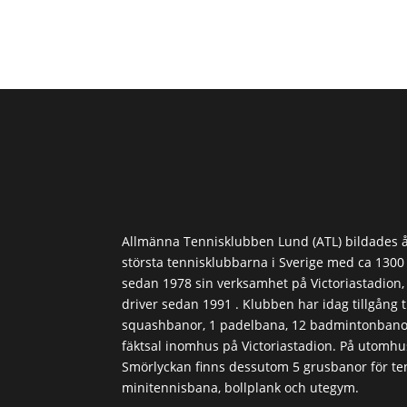
Allmänna Tennisklubben Lund (ATL) bildades å
största tennisklubbarna i Sverige med ca 130
sedan 1978 sin verksamhet på Victoriastadion
driver sedan 1991 . Klubben har idag tillgång ti
squashbanor, 1 padelbana, 12 badmintonbanor
fäktsal inomhus på Victoriastadion. På utomh
Smörlyckan finns dessutom 5 grusbanor för ten
minitennisbana, bollplank och utegym.