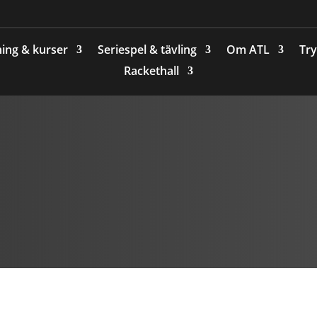
ing & kurser
Seriespel & tävling
Om ATL
Try
Rackethall