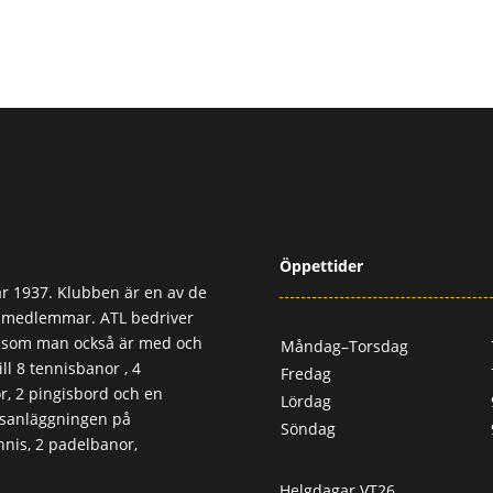
Öppettider
r 1937. Klubben är en av de
0 medlemmar. ATL bedriver
, som man också är med och
Måndag–Torsdag
ll 8 tennisbanor , 4
Fredag
, 2 pingisbord och en
Lördag
usanläggningen på
Söndag
nis, 2 padelbanor,
Helgdagar VT26