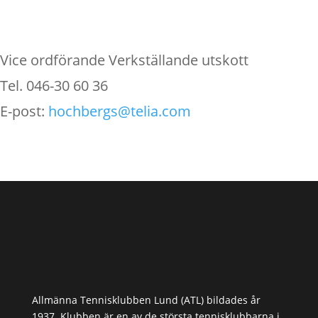
Vice ordförande Verkställande utskott
Tel. 046-30 60 36
E-post:
hochbergs@telia.com
Allmänna Tennisklubben Lund (ATL) bildades år
1937. Klubben är en av de största tennisklubbarna i