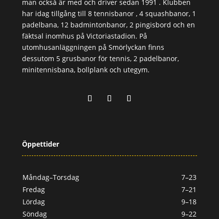
man också är med och driver sedan 1991 . Klubben
har idag tillgång till 8 tennisbanor , 4 squashbanor, 1
padelbana, 12 badmintonbanor, 2 pingisbord och en
fäktsal inomhus på Victoriastadion. På
utomhusanläggningen på Smörlyckan finns
dessutom 5 grusbanor för tennis, 2 padelbanor,
minitennisbana, bollplank och utegym.
Öppettider
Måndag–Torsdag
7–23
Fredag
7–21
Lördag
9–18
Söndag
9–22