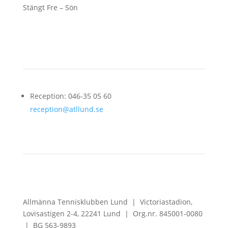
Stängt Fre – Sön
Kontakt
Reception: 046-35 05 60
reception@atllund.se
Allmänna Tennisklubben Lund |
Victoriastadion,
Lovisastigen 2-4,
22241 Lund |
Org.nr. 845001-0080
|
BG 563-9893