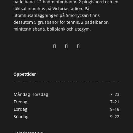
padelbana, 12 badmintonbanor, 2 pingisbord och en
fäktsal inomhus på Victoriastadion. På
utomhusanläggningen på Smörlyckan finns
dessutom 5 grusbanor för tennis, 2 padelbanor,
minitennisbana, bollplank och utegym.
Öppettider
Måndag–Torsdag
7–23
Fredag
7–21
Lördag
9–18
Söndag
9–22