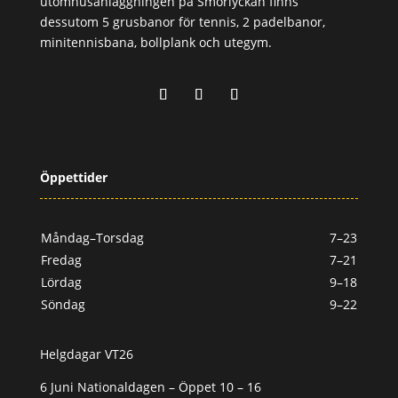
utomhusanläggningen på Smörlyckan finns
dessutom 5 grusbanor för tennis, 2 padelbanor,
minitennisbana, bollplank och utegym.
Öppettider
Måndag–Torsdag
7–23
Fredag
7–21
Lördag
9–18
Söndag
9–22
Helgdagar VT26
6 Juni Nationaldagen – Öppet 10 – 16