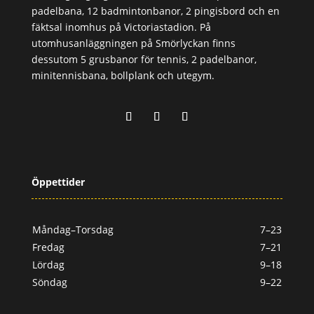
padelbana, 12 badmintonbanor, 2 pingisbord och en
fäktsal inomhus på Victoriastadion. På
utomhusanläggningen på Smörlyckan finns
dessutom 5 grusbanor för tennis, 2 padelbanor,
minitennisbana, bollplank och utegym.
Öppettider
Måndag–Torsdag
7–23
Fredag
7–21
Lördag
9–18
Söndag
9–22