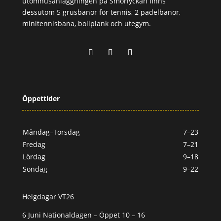
utomhusanläggningen på Smörlyckan finns
dessutom 5 grusbanor för tennis, 2 padelbanor,
minitennisbana, bollplank och utegym.
Öppettider
Måndag–Torsdag
7–23
Fredag
7–21
Lördag
9–18
Söndag
9–22
Helgdagar VT26
6 Juni Nationaldagen – Öppet 10 – 16