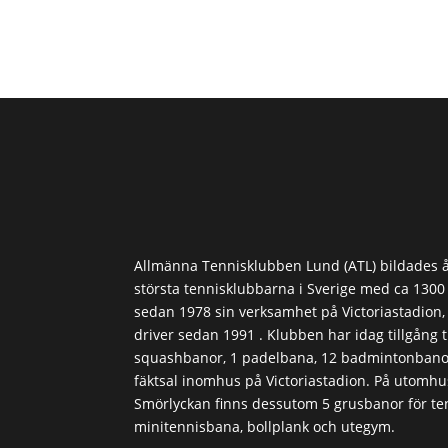
Allmänna Tennisklubben Lund (ATL) bildades å
största tennisklubbarna i Sverige med ca 130
sedan 1978 sin verksamhet på Victoriastadion
driver sedan 1991 . Klubben har idag tillgång ti
squashbanor, 1 padelbana, 12 badmintonbanor
fäktsal inomhus på Victoriastadion. På utomh
Smörlyckan finns dessutom 5 grusbanor för ten
minitennisbana, bollplank och utegym.