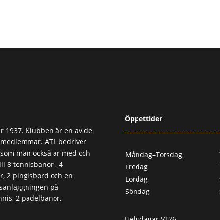
Öppettider
r 1937. Klubben är en av de
0 medlemmar. ATL bedriver
, som man också är med och
Måndag–Torsdag
ll 8 tennisbanor , 4
Fredag
, 2 pingisbord och en
Lördag
usanläggningen på
Söndag
nis, 2 padelbanor,
Helgdagar VT26