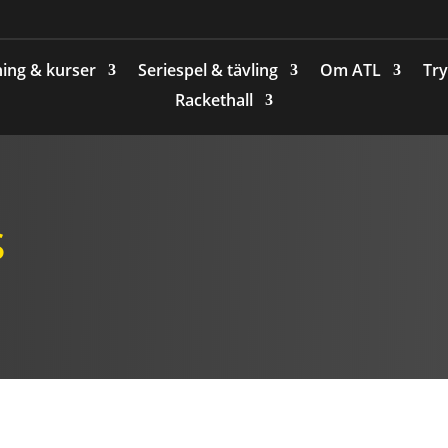
ing & kurser
Seriespel & tävling
Om ATL
Try
Rackethall
s