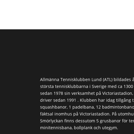
Allmänna Tennisklubben Lund (ATL) bildades å
största tennisklubbarna i Sverige med ca 130
sedan 1978 sin verksamhet på Victoriastadion
driver sedan 1991 . Klubben har idag tillgång ti
squashbanor, 1 padelbana, 12 badmintonbanor
fäktsal inomhus på Victoriastadion. På utomh
Smörlyckan finns dessutom 5 grusbanor för ten
minitennisbana, bollplank och utegym.