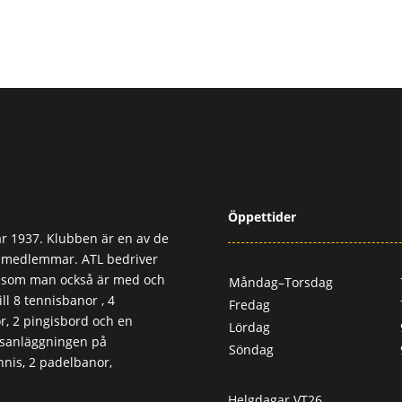
Öppettider
r 1937. Klubben är en av de
0 medlemmar. ATL bedriver
, som man också är med och
Måndag–Torsdag
ll 8 tennisbanor , 4
Fredag
, 2 pingisbord och en
Lördag
usanläggningen på
Söndag
nis, 2 padelbanor,
Helgdagar VT26