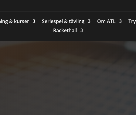
ing & kurser
Seriespel & tävling
Om ATL
Try
Rackethall