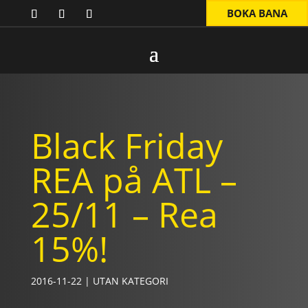
BOKA BANA
Black Friday
REA på ATL –
25/11 – Rea
15%!
2016-11-22
|
UTAN KATEGORI