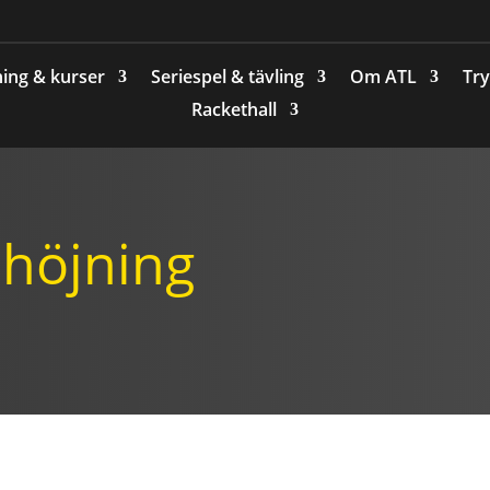
ing & kurser
Seriespel & tävling
Om ATL
Try
Rackethall
shöjning