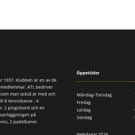
Öppettider
r 1937. Klubben är en av de
0 medlemmar. ATL bedriver
, som man också är med och
Måndag–Torsdag
ll 8 tennisbanor , 4
Fredag
, 2 pingisbord och en
Lördag
usanläggningen på
Söndag
nis, 2 padelbanor,
Helgdagar VT26