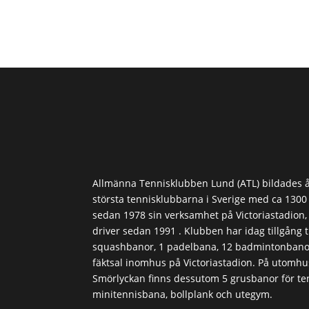
Allmänna Tennisklubben Lund (ATL) bildades å
största tennisklubbarna i Sverige med ca 130
sedan 1978 sin verksamhet på Victoriastadion
driver sedan 1991 . Klubben har idag tillgång ti
squashbanor, 1 padelbana, 12 badmintonbanor
fäktsal inomhus på Victoriastadion. På utomh
Smörlyckan finns dessutom 5 grusbanor för ten
minitennisbana, bollplank och utegym.