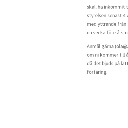
skall ha inkommit ti
styrelsen senast 4
med yttrande från s
en vecka före årsm
Anmäl gärna (ola@a
om ni kommer till
då det bjuds på lät
förtäring.