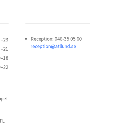
Kontakt
Reception: 046-35 05 60
7–23
reception@atllund.se
7–21
9–18
9–22
ppet
TL