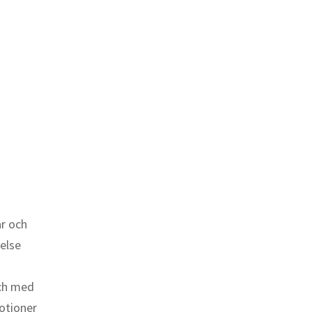
r och
else
och med
otioner