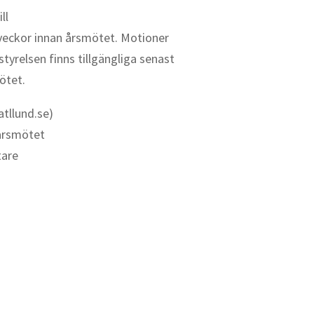
ll
 veckor innan årsmötet. Motioner
tyrelsen finns tillgängliga senast
ötet.
tllund.se)
 årsmötet
tare