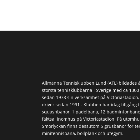
Allmänna Tennisklubben Lund (ATL) bildades å
största tennisklubbarna i Sverige med ca 130
sedan 1978 sin verksamhet på Victoriastadion
driver sedan 1991 . Klubben har idag tillgång ti
squashbanor, 1 padelbana, 12 badmintonbanor
fäktsal inomhus på Victoriastadion. På utomh
Smörlyckan finns dessutom 5 grusbanor för ten
minitennisbana, bollplank och utegym.