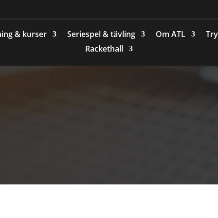
ing & kurser
Seriespel & tävling
Om ATL
Try
Rackethall