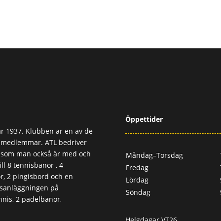
Öppettider
r 1937. Klubben är en av de
0 medlemmar. ATL bedriver
, som man också är med och
Måndag–Torsdag
ll 8 tennisbanor , 4
Fredag
, 2 pingisbord och en
Lördag
usanläggningen på
Söndag
nis, 2 padelbanor,
Helgdagar VT26