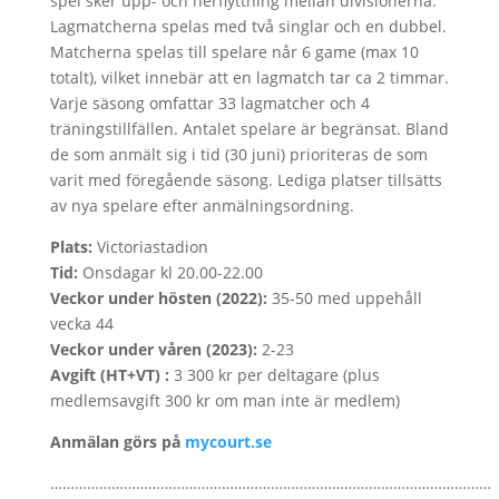
spel sker upp- och nerflyttning mellan divisionerna.
Lagmatcherna spelas med två singlar och en dubbel.
Matcherna spelas till spelare når 6 game (max 10
totalt), vilket innebär att en lagmatch tar ca 2 timmar.
Varje säsong omfattar 33 lagmatcher och 4
träningstillfällen. Antalet spelare är begränsat. Bland
de som anmält sig i tid (30 juni) prioriteras de som
varit med föregående säsong. Lediga platser tillsätts
av nya spelare efter anmälningsordning.
Plats:
Victoriastadion
Tid:
Onsdagar kl 20.00-22.00
Veckor under hösten (2022):
35-50 med uppehåll
vecka 44
Veckor under våren (2023):
2-23
Avgift (HT+VT) :
3 300 kr per deltagare (plus
medlemsavgift 300 kr om man inte är medlem)
Anmälan görs på
mycourt.se
………………………………………………………………………………………………