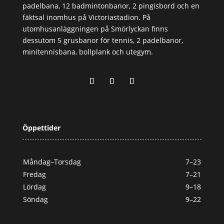
padelbana, 12 badmintonbanor, 2 pingisbord och en
fäktsal inomhus på Victoriastadion. På
utomhusanläggningen på Smörlyckan finns
dessutom 5 grusbanor för tennis, 2 padelbanor,
minitennisbana, bollplank och utegym.
Öppettider
Måndag–Torsdag
7–23
Fredag
7–21
Lördag
9–18
Söndag
9–22