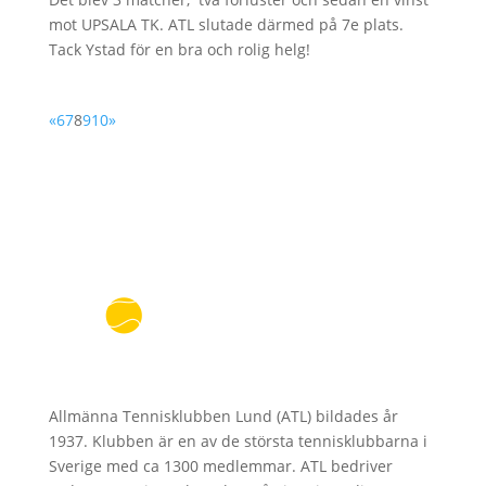
mot UPSALA TK. ATL slutade därmed på 7e plats.
Tack Ystad för en bra och rolig helg!
«
6
7
8
9
10
»
Allmänna Tennisklubben Lund (ATL) bildades år
1937. Klubben är en av de största tennisklubbarna i
Sverige med ca 1300 medlemmar. ATL bedriver