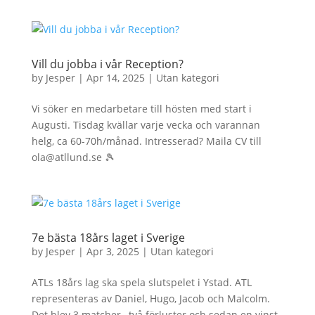
Vill du jobba i vår Reception?
by
Jesper
|
Apr 14, 2025
|
Utan kategori
Vi söker en medarbetare till hösten med start i
Augusti. Tisdag kvällar varje vecka och varannan
helg, ca 60-70h/månad. Intresserad? Maila CV till
ola@atllund.se 🎾
7e bästa 18års laget i Sverige
by
Jesper
|
Apr 3, 2025
|
Utan kategori
ATLs 18års lag ska spela slutspelet i Ystad. ATL
representeras av Daniel, Hugo, Jacob och Malcolm.
Det blev 3 matcher, två förluster och sedan en vinst