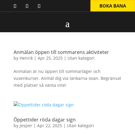
BOKA BANA
Anmälan öppen till sommarens aktiviteter
by
Henrik
|
Apr 25, 2025
|
Utan kategori
Anmälan är nu öppen till sommarläger och
vuxenkurser. Anmäl dig via länkarna ovan. Begränsat
med platser så vänta inte!
Öppettider röda dagar sign
by
Jesper
|
Apr 22, 2025
|
Utan kategori