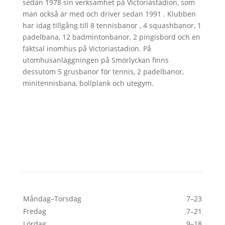
sedan 1978 sin verksamhet på Victoriastadion, som
man också är med och driver sedan 1991 . Klubben
har idag tillgång till 8 tennisbanor , 4 squashbanor, 1
padelbana, 12 badmintonbanor, 2 pingisbord och en
fäktsal inomhus på Victoriastadion. På
utomhusanläggningen på Smörlyckan finns
dessutom 5 grusbanor för tennis, 2 padelbanor,
minitennisbana, bollplank och utegym.
Öppettider
Måndag–Torsdag
7–23
Fredag
7–21
Lördag
9–18