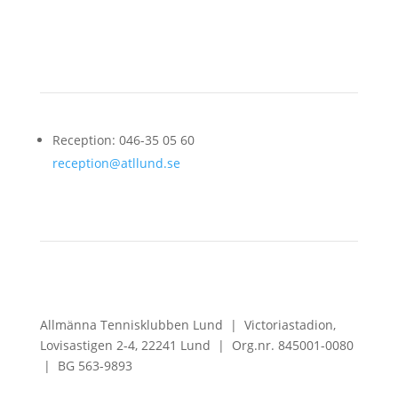
Kontakt
Reception: 046-35 05 60
reception@atllund.se
Allmänna Tennisklubben Lund |
Victoriastadion,
Lovisastigen 2-4,
22241 Lund |
Org.nr. 845001-0080
|
BG 563-9893