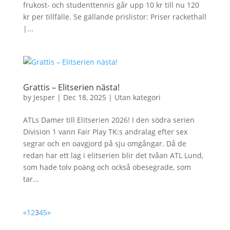
frukost- och studenttennis går upp 10 kr till nu 120
kr per tillfälle. Se gällande prislistor: Priser rackethall
|...
Grattis – Elitserien nästa!
by
Jesper
|
Dec 18, 2025
|
Utan kategori
ATLs Damer till Elitserien 2026! I den södra serien
Division 1 vann Fair Play TK:s andralag efter sex
segrar och en oavgjord på sju omgångar. Då de
redan har ett lag i elitserien blir det tvåan ATL Lund,
som hade tolv poäng och också obesegrade, som
tar...
«
1
2
3
4
5
»