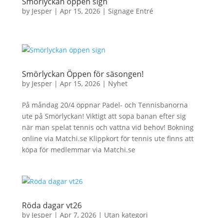
Smörlyckan öppen sign
by
Jesper
|
Apr 15, 2026
|
Signage Entré
Smörlyckan Öppen för säsongen!
by
Jesper
|
Apr 15, 2026
|
Nyhet
På måndag 20/4 öppnar Padel- och Tennisbanorna
ute på Smörlyckan! Viktigt att sopa banan efter sig
när man spelat tennis och vattna vid behov! Bokning
online via Matchi.se Klippkort för tennis ute finns att
köpa för medlemmar via Matchi.se
Röda dagar vt26
by
Jesper
|
Apr 7, 2026
|
Utan kategori