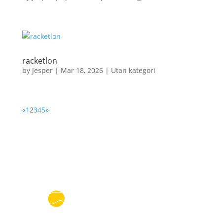
racketlon
by
Jesper
|
Mar 18, 2026
|
Utan kategori
«
1
2
3
4
5
»